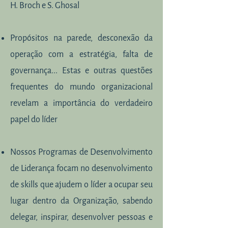
H. Broch e S. Ghosal
Propósitos na parede, desconexão da
operação com a estratégia, falta de
governança... Estas e outras questões
frequentes do mundo organizacional
revelam a importância do verdadeiro
papel do líder
Nossos Programas de Desenvolvimento
de Liderança focam no desenvolvimento
de skills que ajudem o líder a ocupar seu
lugar dentro da Organização, sabendo
delegar, inspirar, desenvolver pessoas e